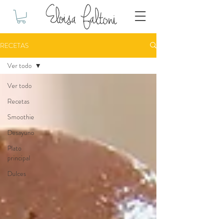
RECETAS
Ver todo
Ver todo
Recetas
Smoothie
Desayuno
Plato
principal
Dulces