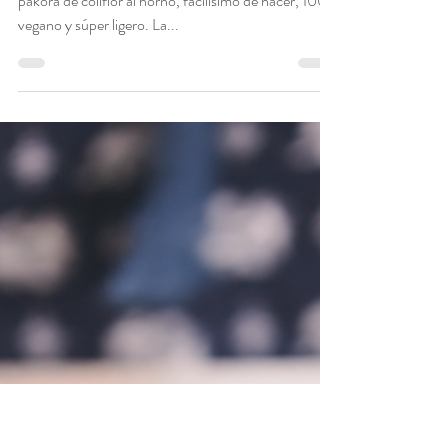
Pakora de coliflor al
horno [sin gluten &
vegan]
Si eres amante de la comida india, no te pierdas este
pakora de coliflor al horno, facilísimo de hacer, 100%
vegano y súper ligero. La...