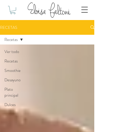
RECETAS
Recetas
Ver todo
Recetas
Smoothie
Desayuno
Plato
principal
Dulces