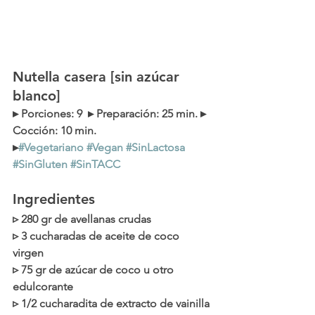
Nutella casera [sin azúcar 
blanco]
▸ 
Porciones
: 9  ▸ 
Preparación
: 25 min. ▸ 
Coc
ción
: 10 min. 
▸
#Vegetariano
#Vegan
#SinLactosa
#SinGluten
#SinTACC
Ingredientes
▹ 280 gr de avellanas crudas
▹ 3 cucharadas de aceite de coco 
virgen
▹ 75 gr de azúcar de coco u otro 
edulcorante
▹ 1/2 cucharadita de extracto de vainilla