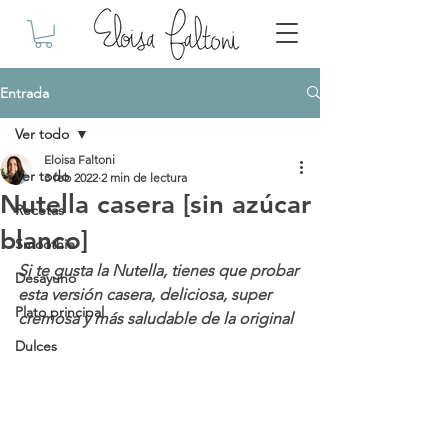
Entrada
Ver todo
Eloisa Faltoni
Ver todo
3 feb 2022
2 min de lectura
Nutella casera [sin azúcar
Recetas
blanco]
Smoothie
Si te gusta la Nutella, tienes que probar 
Desayuno
esta versión casera, deliciosa, super 
Plato principal
cremosa y más saludable de la original
Dulces