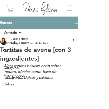
Entrada
Ver todo
Eloisa Faltoni
Ver todo
24 sept 2020
2 min de lectura
Tortitas de avena [con 3
Recetas
ingredientes]
Smoothie
Unas tortitas básicas y con sabor 
Desayuno
neutro, ideales como base de 
Plato principal
desayunos dulces y salados.
Dulces