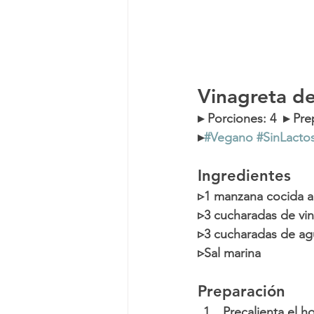
Vinagreta d
▸ 
Porciones
: 4  ▸ 
Pre
▸
#Vegano
#SinLacto
Ingredientes
▹1 manzana cocida a
▹3 cucharadas de vi
▹3 cucharadas de ag
▹Sal marina
Preparación
Precalienta el h