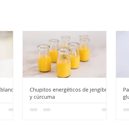
 blanco]
Chupitos energéticos de jengibre
Pa
y cúrcuma
gl