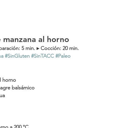
e manzana al horno
paración
: 5 min. ▸ 
Cocción
: 20 min.
sa
#SinGluten
#SinTACC
#Paleo
l horno
nagre balsámico
ua
orno a 200 ºC.