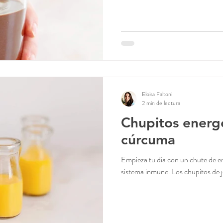
Eloisa Faltoni
2 min de lectura
Chupitos energé
cúrcuma
Empieza tu día con un chute de en
sistema inmune. Los chupitos de 