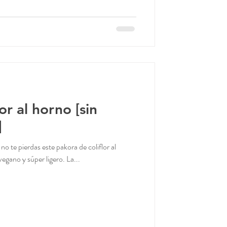
or al horno [sin
]
no te pierdas este pakora de coliflor al
egano y súper ligero. La...