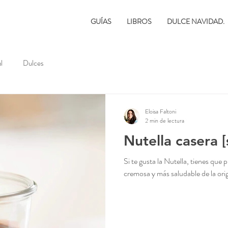
GUÍAS
LIBROS
DULCE NAVIDAD.
l
Dulces
Eloisa Faltoni
2 min de lectura
Nutella casera [
Si te gusta la Nutella, tienes que 
cremosa y más saludable de la ori