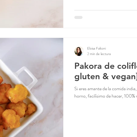
Eloisa Faltoni
2 min de lectura
Pakora de colifl
gluten & vegan
Si eres amante de la comida india, 
horno, facilísimo de hacer, 100% v