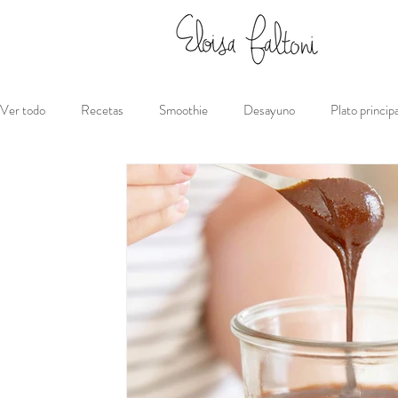
Ver todo
Recetas
Smoothie
Desayuno
Plato principa