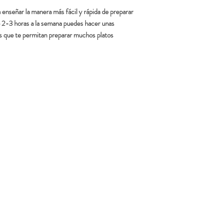
Tofu marinado
tranquilamente en un a
Recetas impresas
 enseñar la manera más fácil y rápida de preparar
Crema de verduras
Degustación de todo
Estofados de legumb
o 2-3 horas a la semana puedes hacer unas
Lugar: Av. Vallcarca
Currys
Metro L3 Penitents
as que te permitan preparar muchos platos
*los ingredientes/recet
Duración: 3 horas
Horarios:
Viernes de 17.0
Sábados de 10.0