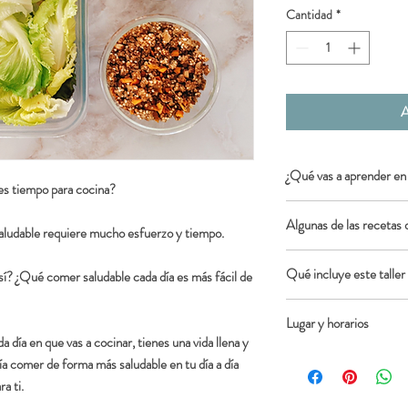
Cantidad
*
A
¿Qué vas a aprender en
es tiempo para cocina?
Cómo funciona el m
Algunas de las recetas 
Cómo cocer grandes
ludable requiere mucho esfuerzo y tiempo.
Técnicas básicas y t
Hamburguesas veget
Cómo conservar corr
Qué incluye este taller
 así? ¿Qué comer saludable cada día es más fácil de
Buddha Bowls
duren más
Porridge con cacao
Cómo combinar los al
El taller
Batch Cooking 
Pudding de chía
Lugar y horarios
el día a día
posterior, e incluye:
Granola
 día en que vas a cocinar, tienes una vida llena y
Cómo crear tápers pe
Copa de bienvenida
Hummus de distinto
En este curso, disfrutar
Cómo preparar desa
ía comer de forma más saludable en tu día a día
El material necesario 
Encurtidos rápidos
sólo se admiten un máxi
Guía en papel al Bat
a ti.
Aliños y salsas variad
sesión. Podrás aprender 
Lista de la compra